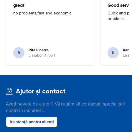
great
Good servic
no problems,fast and economic
Quick and ple
problems.
Rita Picarra
Karl 
R
K
Lissabon Airport
Lissa
Ajutor și contact
Aveți nevoie de ajutor? Vă rugăm să contactați specialiștii
noștri în închirieri.
Asistență pentru clienți