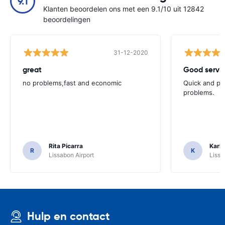
9.1
Klanten beoordelen ons met een 9.1/10 uit 12842
beoordelingen
31-12-2020
great
Good servic
no problems,fast and economic
Quick and ple
problems.
Rita Picarra
Karl 
R
K
Lissabon Airport
Lissa
Hulp en contact