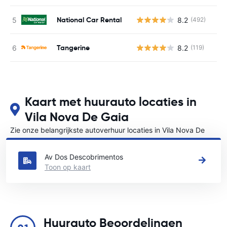
National Car Rental
8.2
(492)
G
Tangerine
8.2
(119)
G
Kaart met huurauto locaties in
Vila Nova De Gaia
Zie onze belangrijkste autoverhuur locaties in Vila Nova De
Gaia
Av Dos Descobrimentos
Toon op kaart
Huurauto Beoordelingen