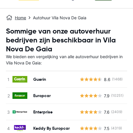
Home
Autohuur Vila Nova De Gaia
Sommige van onze autoverhuur
bedrijven zijn beschikbaar in Vila
Nova De Gaia
We bieden een vergelijking van alle autoverhuur bedrijven in
Vila Nova De Gaia:
Guerin
8.6
(1468)
G
Europcar
7.9
(10251)
G
Enterprise
7.6
(2409)
G
Keddy By Europcar
7.5
(4319)
G