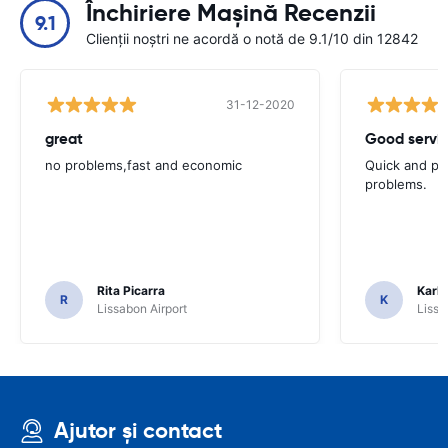
Închiriere Mașină Recenzii
9.1
Clienții noștri ne acordă o notă de 9.1/10 din 12842
31-12-2020
great
Good servic
no problems,fast and economic
Quick and ple
problems.
Rita Picarra
Karl 
R
K
Lissabon Airport
Lissa
Ajutor și contact