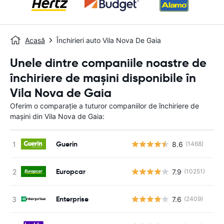
Acasă
Închirieri auto Vila Nova De Gaia
Unele dintre companiile noastre de
închiriere de mașini disponibile în
Vila Nova de Gaia
Oferim o comparație a tuturor companiilor de închiriere de
mașini din Vila Nova de Gaia:
Guerin
8.6
(1468)
Nu
Europcar
7.9
(10251)
Nu
Enterprise
7.6
(2409)
Nu