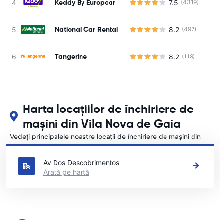
Keddy By Europcar
7.5
(4319)
Nu
National Car Rental
8.2
(492)
Nu
Tangerine
8.2
(119)
Nu
Harta locațiilor de închiriere de
mașini din Vila Nova de Gaia
Vedeți principalele noastre locații de închiriere de mașini din
Vila Nova de Gaia
Av Dos Descobrimentos
Arată pe hartă