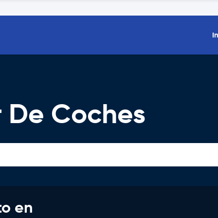
I
er De Coches
to en