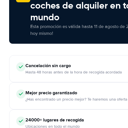
coches de alquiler en t
mundo
Esta promoción es válida hasta 11 de agosto de 
hoy mismo!
Cancelación
sin cargo
Hasta 48 horas antes de la hora de recogida acordada
Mejor precio garantizado
¿Has encontrado un precio mejor? Te haremos una oferta 
24000+
lugares de recogida
Ubicaciones en todo el mundo