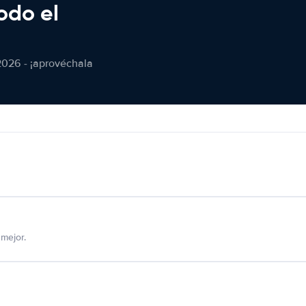
odo el
2026 - ¡aprovéchala
mejor.