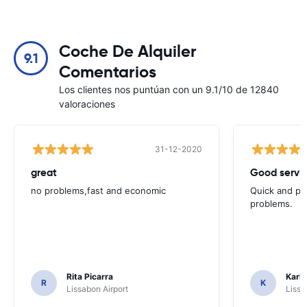
Coche De Alquiler
9.1
Comentarios
Los clientes nos puntúan con un 9.1/10 de 12840
valoraciones
31-12-2020
great
Good servic
no problems,fast and economic
Quick and ple
problems.
Rita Picarra
Karl 
R
K
Lissabon Airport
Lissa