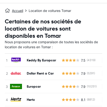
Accueil
Location de voitures Tomar
Certaines de nos sociétés de
location de voitures sont
disponibles en Tomar
Nous proposons une comparaison de toutes les sociétés de
location de voitures en Tomar :
Keddy By Europcar
7.5
(4319)
Au
Dollar Rent a Car
7.9
(5291)
Au
Europcar
7.9
(10251)
Au
Hertz
8.1
(8812)
Au