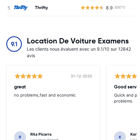
Thrifty
8.9
(6971)
Au
Location De Voiture Examens
9.1
Les clients nous évaluent avec un 9.1/10 sur 12842
avis
31-12-2020
great
Good servic
no problems,fast and economic
Quick and ple
problems.
Rita Picarra
Karl 
R
K
Lissabon Airport
Lissa