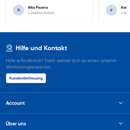
Rita Picarra
Karl 
R
K
Lissabon Airport
Lissa
Hilfe und Kontakt
Hilfe erforderlich? Dann wende dich an einen unserer
Vermietungsexperten.
Kundenbetreuung
Account
Über uns