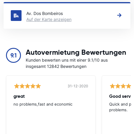
Mirandela an
Av. Dos Bombeiros
Auf der Karte anzeigen
Autovermietung Bewertungen
9.1
Kunden bewerten uns mit einer 9.1/10 aus
insgesamt 12842 Bewertungen
31-12-2020
great
Good servic
no problems,fast and economic
Quick and ple
problems.