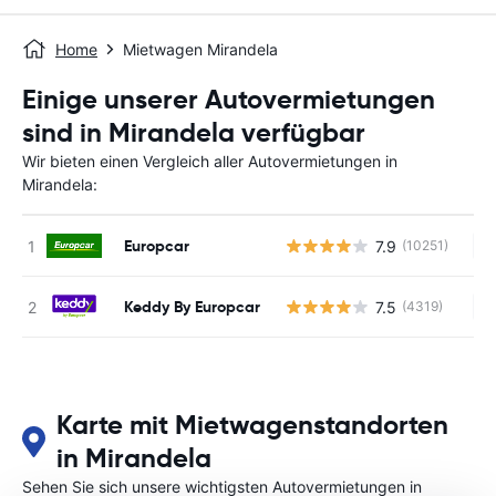
Home
Mietwagen Mirandela
Einige unserer Autovermietungen
sind in Mirandela verfügbar
Wir bieten einen Vergleich aller Autovermietungen in
Mirandela:
Europcar
7.9
(10251)
Ke
Keddy By Europcar
7.5
(4319)
Ke
Karte mit Mietwagenstandorten
in Mirandela
Sehen Sie sich unsere wichtigsten Autovermietungen in