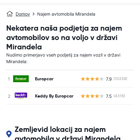
Domov
Najem avtomobila Mirandela
Nekatera naša podjetja za najem
avtomobilov so na voljo v državi
Mirandela
Nudimo primerjavo vseh podjetij za najem vozil v državi
Mirandela:
Europcar
7.9
(10239)
St
Keddy By Europcar
7.5
(4316)
St
Zemljevid lokacij za najem
avtomobila v državi Mirandela