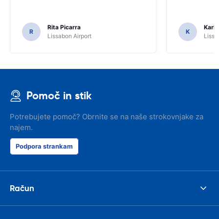
Rita Picarra
Karl 
R
K
Lissabon Airport
Lissa
Pomoč in stik
Potrebujete pomoč? Obrnite se na naše strokovnjake za
najem.
Podpora strankam
Račun