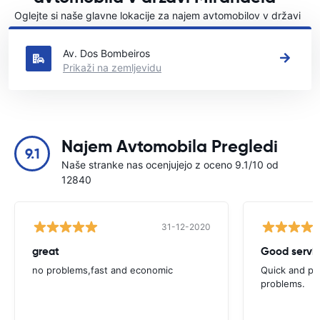
Oglejte si naše glavne lokacije za najem avtomobilov v državi
Mirandela
Av. Dos Bombeiros
Prikaži na zemljevidu
Najem Avtomobila Pregledi
9.1
Naše stranke nas ocenjujejo z oceno 9.1/10 od
12840
31-12-2020
great
Good servic
no problems,fast and economic
Quick and ple
problems.