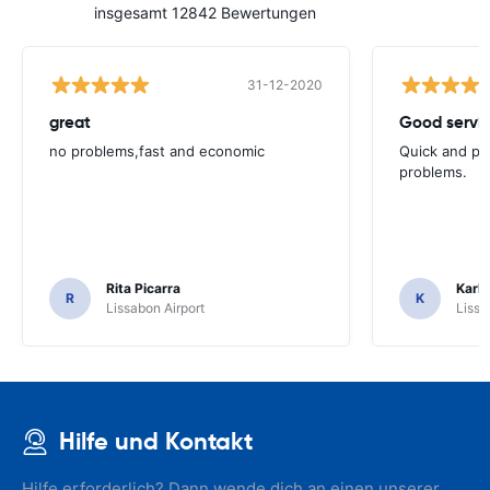
insgesamt 12842 Bewertungen
31-12-2020
great
Good servic
no problems,fast and economic
Quick and ple
problems.
Rita Picarra
Karl 
R
K
Lissabon Airport
Lissa
Hilfe und Kontakt
Hilfe erforderlich? Dann wende dich an einen unserer