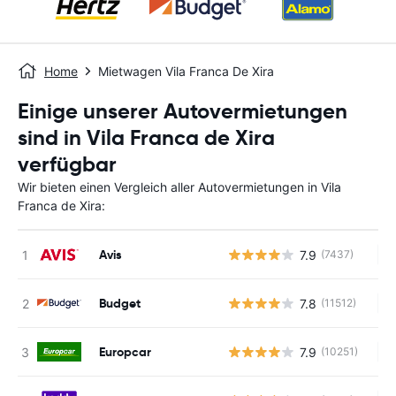
Home
Mietwagen Vila Franca De Xira
Einige unserer Autovermietungen
sind in Vila Franca de Xira
verfügbar
Wir bieten einen Vergleich aller Autovermietungen in Vila
Franca de Xira:
Avis
7.9
(7437)
Ke
Budget
7.8
(11512)
Ke
Europcar
7.9
(10251)
Ke