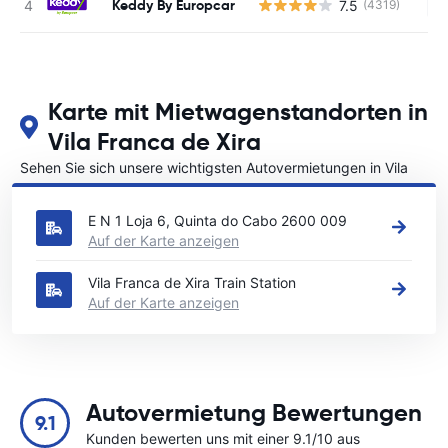
Keddy By Europcar
7.5
(4319)
Ke
Karte mit Mietwagenstandorten in
Vila Franca de Xira
Sehen Sie sich unsere wichtigsten Autovermietungen in Vila
Franca de Xira an
E N 1 Loja 6, Quinta do Cabo 2600 009
Auf der Karte anzeigen
Vila Franca de Xira Train Station
Auf der Karte anzeigen
Autovermietung Bewertungen
9.1
Kunden bewerten uns mit einer 9.1/10 aus