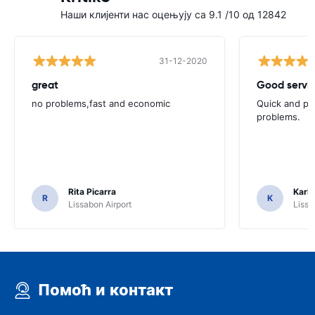
Наши клијенти нас оцењују са 9.1 /10 од 12842
31-12-2020
great
Good servic
no problems,fast and economic
Quick and ple
problems.
Rita Picarra
Karl 
R
K
Lissabon Airport
Lissa
Помоћ и контакт