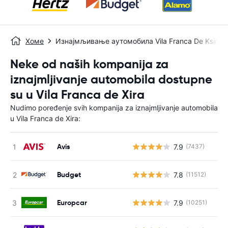
Хоме
Изнајмљивање аутомобила Vila Franca De Ksira
Neke od naših kompanija za
iznajmljivanje automobila dostupne
su u Vila Franca de Xira
Nudimo poređenje svih kompanija za iznajmljivanje automobila
u Vila Franca de Xira:
Avis
7.9
(7437)
Н
Budget
7.8
(11512)
Н
Europcar
7.9
(10251)
Н