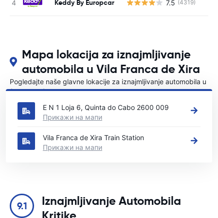
Keddy By Europcar
7.5
(4319)
Н
Mapa lokacija za iznajmljivanje
automobila u Vila Franca de Xira
Pogledajte naše glavne lokacije za iznajmljivanje automobila u
{COUNTRI}
E N 1 Loja 6, Quinta do Cabo 2600 009
Прикажи на мапи
Vila Franca de Xira Train Station
Прикажи на мапи
Iznajmljivanje Automobila
9.1
Kritike