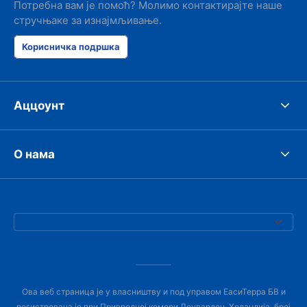
Потребна вам је помоћ? Молимо контактирајте наше
стручњаке за изнајмљивање.
Корисничка подршка
Аццоунт
О нама
Ова веб страница је у власништву и под управом ЕасиТерра БВ и
регистрована је при Привредној комори Леуварден, Холандија, број