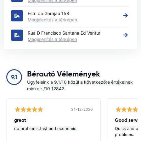
Megjelenítés a térképen
Estr. do Garajau 158
Megjelenítés a térképen
Rua D Francisco Santana Ed Ventur
Megjelenítés a térképen
Bérautó Vélemények
9.1
Ügyfeleink a 9.1/10 közül a következőre értékelnek
minket: /10 12842
31-12-2020
great
Good servic
no problems,fast and economic
Quick and ple
problems.