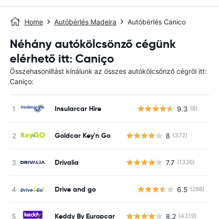
Home
Autóbérlés Madeira
Autóbérlés Canico
Néhány autókölcsönző cégünk
elérhető itt: Caniço
Összehasonlítást kínálunk az összes autókölcsönző cégről itt:
Caniço:
Insularcar Hire
9.3
(8)
Goldcar Key'n Go
8
(372)
Drivalia
7.7
(1326)
Drive and go
6.5
(268)
Keddy By Europcar
8.2
(4319)