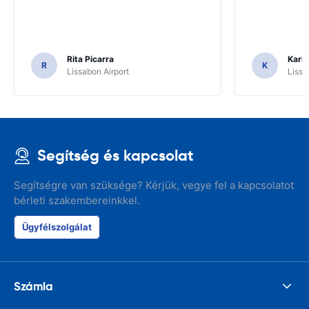
Rita Picarra
Karl 
R
K
Lissabon Airport
Lissa
Segítség és kapcsolat
Segítségre van szüksége? Kérjük, vegye fel a kapcsolatot
bérleti szakembereinkkel.
Ügyfélszolgálat
Számla