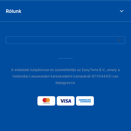
Rólunk
A weboldal tulajdonosa és üzemeltetője az EasyTerra B.V., amely a
hollandiai Leeuwarden kereskedelmi kamaránál (01104443) van
bejegyezve.