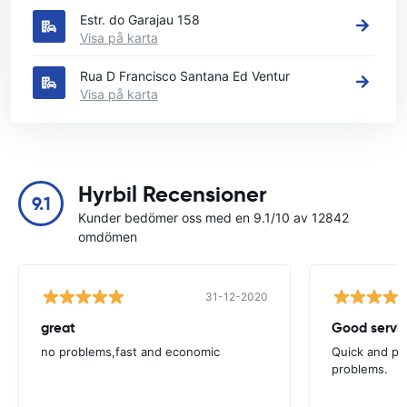
Estr. do Garajau 158
Visa på karta
Rua D Francisco Santana Ed Ventur
Visa på karta
Hyrbil Recensioner
9.1
Kunder bedömer oss med en 9.1/10 av 12842
omdömen
31-12-2020
great
Good servic
no problems,fast and economic
Quick and ple
problems.