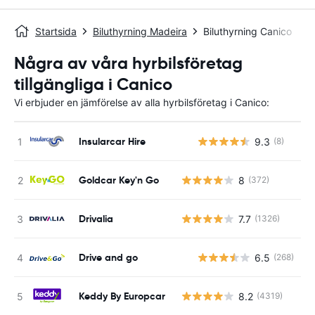
Startsida
Biluthyrning Madeira
Biluthyrning Canico
Några av våra hyrbilsföretag
tillgängliga i Canico
Vi erbjuder en jämförelse av alla hyrbilsföretag i Canico:
Insularcar Hire
9.3
(8)
Goldcar Key'n Go
8
(372)
Drivalia
7.7
(1326)
Drive and go
6.5
(268)
Keddy By Europcar
8.2
(4319)