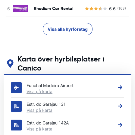
Rhodium Car Rental
6.6
(163)
Visa alla hyrföretag
Karta över hyrbilsplatser i
Canico
Se våra huvudsakliga biluthyrningsplatser i Canico
Funchal Madeira Airport
Visa på karta
Estr. do Garajau 131
Visa på karta
Estr. do Garajau 142A
Visa på karta