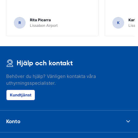
Rita Picarra
Karl 
R
K
Lissabon Airport
Lissa
Hjälp och kontakt
Behöver du hjälp? Vänligen kontakta våra
uthyrningsspecialister.
Kundtjänst
Konto