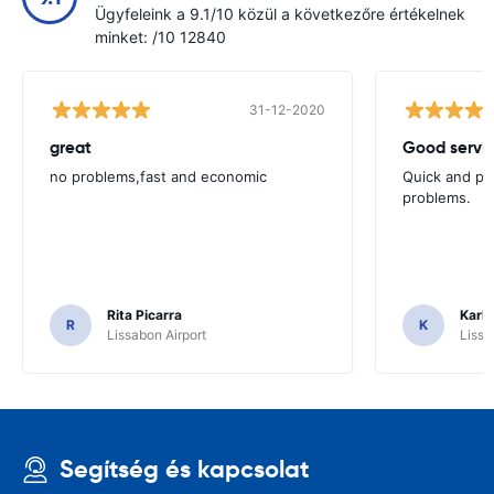
Ügyfeleink a 9.1/10 közül a következőre értékelnek
minket: /10 12840
31-12-2020
great
Good servic
no problems,fast and economic
Quick and ple
problems.
Rita Picarra
Karl 
R
K
Lissabon Airport
Lissa
Segítség és kapcsolat