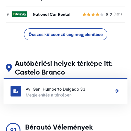
National Car Rental
8.2
(491)
Összes kölcsönző cég megjelenítése
Autóbérlési helyek térképe itt:
Castelo Branco
Tekintse meg fő autóbérlési helyeinket itt: Castelo Branco
Av. Gen. Humberto Delgado 33
Megjelenítés a térképen
Bérautó Vélemények
9.1