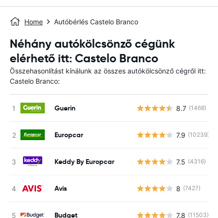
Home
Autóbérlés Castelo Branco
Néhány autókölcsönző cégünk
elérhető itt: Castelo Branco
Összehasonlítást kínálunk az összes autókölcsönző cégről itt:
Castelo Branco:
Guerin
8.7
(1468)
Europcar
7.9
(10239)
Keddy By Europcar
7.5
(4316)
Avis
8
(7427)
Budget
7.8
(11503)