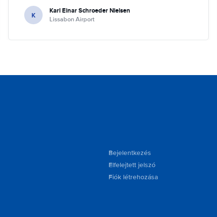
Karl Einar Schroeder Nielsen
K
Lissabon Airport
Bejelentkezés
Elfelejtett jelszó
Fiók létrehozása