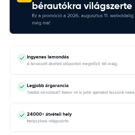
bérautókra világszerte
Ez a promóció a 2026. augusztus 11. weboldalig 
még ma!
Ingyenes lemondás
A tervezett átvételi időpontot megelőző 48 óráig.
Legjobb árgarancia
Találtál olcsóbbat? Akkor mi is jobb ajánlatot teszünk neke
24000+ átvételi hely
Helyszínek világszerte