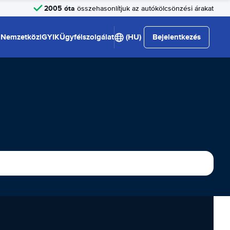
2005 óta
összehasonlítjuk az autókölcsönzési árakat
Nemzetközi
GYIK
Ügyfélszolgálat
(HU)
Bejelentkezés