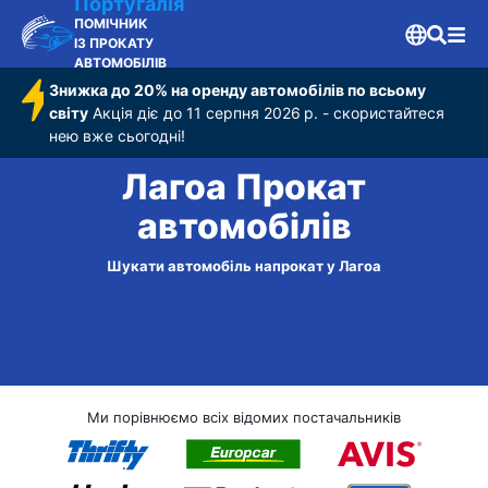
Португалія
ПОМІЧНИК
ІЗ ПРОКАТУ
АВТОМОБІЛІВ
Знижка до 20% на оренду автомобілів по всьому
світу
Акція діє до 11 серпня 2026 р. - скористайтеся
нею вже сьогодні!
Лагоа Прокат
автомобілів
Шукати автомобіль напрокат у Лагоа
Ми порівнюємо всіх відомих постачальників