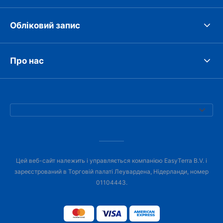
Обліковий запис
Про нас
Цей веб-сайт належить і управляється компанією EasyTerra B.V. і
зареєстрований в Торговій палаті Леувардена, Нідерланди, номер
01104443.