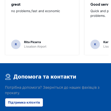
great
Good servic
no problems,fast and economic
Quick and ple
problems.
Rita Picarra
Karl 
R
K
Lissabon Airport
Lissa
Допомога та контакти
Потрібна допомога? Зверніться до наших фахівців з
прокату.
Підтримка клієнтів