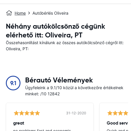
Home
Autóbérlés Oliveira
Néhány autókölcsönző cégünk
elérhető itt: Oliveira, PT
Összehasonlítást kínálunk az összes autókölcsönző cégről itt:
Oliveira, PT:
Bérautó Vélemények
9.1
Ügyfeleink a 9.1/10 közül a következőre értékelnek
minket: /10 12842
31-12-2020
great
Good servic
no problems,fast and economic
Quick and ple