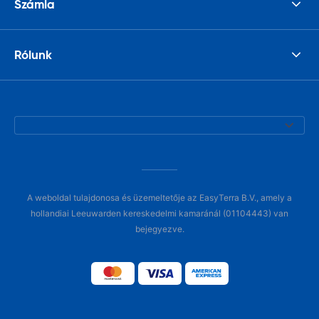
Számla
Rólunk
A weboldal tulajdonosa és üzemeltetője az EasyTerra B.V., amely a
hollandiai Leeuwarden kereskedelmi kamaránál (01104443) van
bejegyezve.