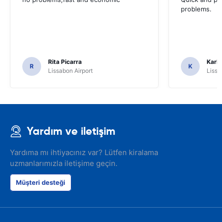
problems.
Rita Picarra
Karl 
R
K
Lissabon Airport
Lissa
Yardım ve iletişim
Yardıma mı ihtiyacınız var? Lütfen kiralama
uzmanlarımızla iletişime geçin.
Müşteri desteği