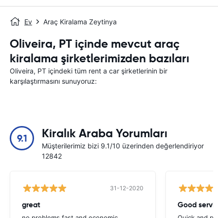
Ev
Araç Kiralama Zeytinya
Oliveira, PT içinde mevcut araç
kiralama şirketlerimizden bazıları
Oliveira, PT içindeki tüm rent a car şirketlerinin bir
karşılaştırmasını sunuyoruz:
Kiralık Araba Yorumları
9.1
Müşterilerimiz bizi 9.1/10 üzerinden değerlendiriyor
12842
31-12-2020
great
Good servic
no problems,fast and economic
Quick and ple