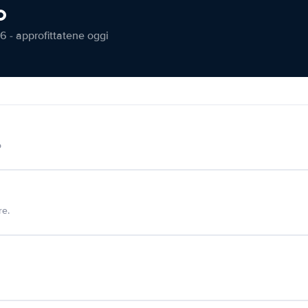
o
6 - approfittatene oggi
o
re.