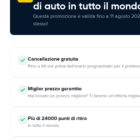
di auto in tutto il mond
Questa promozione è valida fino a 11 agosto 202
stesso!
Cancellazione
gratuita
Fino a 48 ore prima dell'orario programmato per il preliev
Miglior prezzo garantito
Hai trovato un prezzo migliore? Ti faremo un'offerta miglio
Più di 24000
punti di ritiro
In tutto il mondo