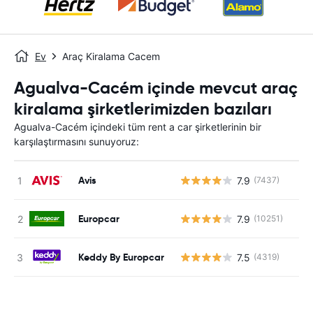
Ev
Araç Kiralama Cacem
Agualva-Cacém içinde mevcut araç
kiralama şirketlerimizden bazıları
Agualva-Cacém içindeki tüm rent a car şirketlerinin bir
karşılaştırmasını sunuyoruz:
Avis
7.9
(7437)
Europcar
7.9
(10251)
Keddy By Europcar
7.5
(4319)