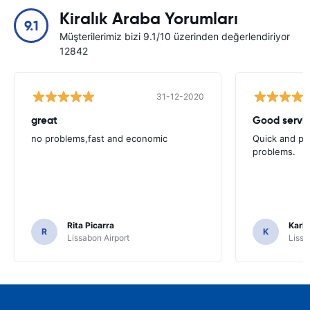
Kiralık Araba Yorumları
9.1
Müşterilerimiz bizi 9.1/10 üzerinden değerlendiriyor
12842
31-12-2020
great
Good servic
no problems,fast and economic
Quick and ple
problems.
Rita Picarra
Karl 
R
K
Lissabon Airport
Lissa