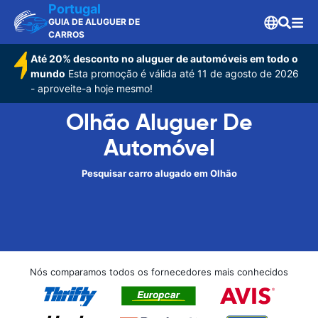
Portugal
GUIA DE ALUGUER DE
CARROS
Até 20% desconto no aluguer de automóveis em todo o
mundo
Esta promoção é válida até 11 de agosto de 2026
- aproveite-a hoje mesmo!
Olhão Aluguer De
Automóvel
Pesquisar carro alugado em Olhão
Nós comparamos todos os fornecedores mais conhecidos