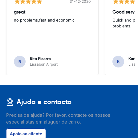
31-12-2020
great
Good servic
no problems,fast and economic
Quick and ple
problems.
Rita Picarra
Karl 
R
K
Lissabon Airport
Lissa
Ajuda e contacto
Precisa de ajuda? Por favor, contacte os nossos
especialistas em aluguer de carro.
Apoio ao cliente