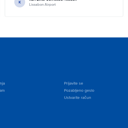
K
Lissabon Airport
nja
Prijavite se
kam
Pozabljeno geslo
Ustvarite račun