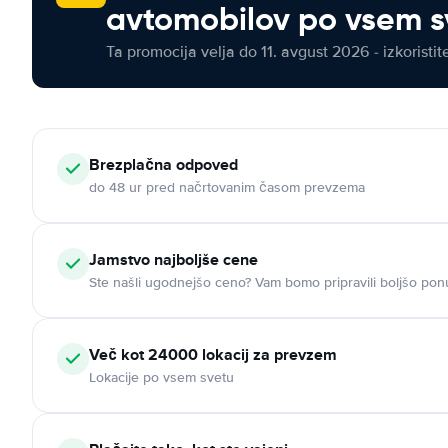
avtomobilov po vsem s
Ta promocija velja do 11. avgust 2026 - izkoristit
Brezplačna odpoved
do 48 ur pred načrtovanim časom prevzema
Jamstvo najboljše cene
Ste našli ugodnejšo ceno? Vam bomo pripravili boljšo pon
Več kot 24000 lokacij za prevzem
Lokacije po vsem svetu