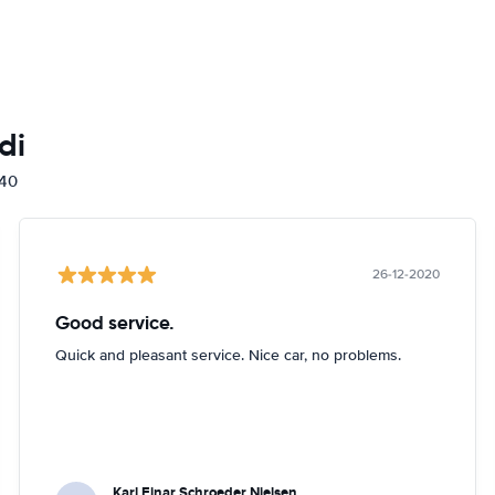
di
840
26-12-2020
Good service.
Quick and pleasant service. Nice car, no problems.
Karl Einar Schroeder Nielsen