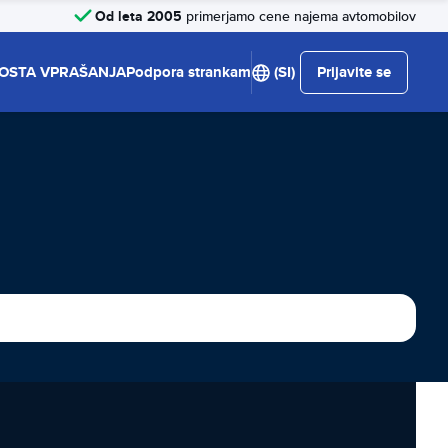
Od leta 2005
primerjamo cene najema avtomobilov
OSTA VPRAŠANJA
Podpora strankam
(SI)
Prijavite se