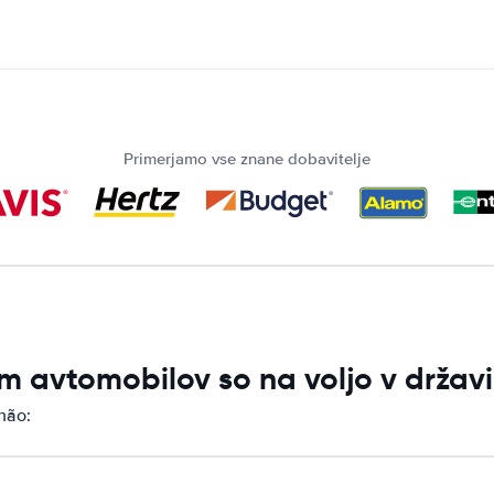
Primerjamo vse znane dobavitelje
m avtomobilov so na voljo v držav
hão: