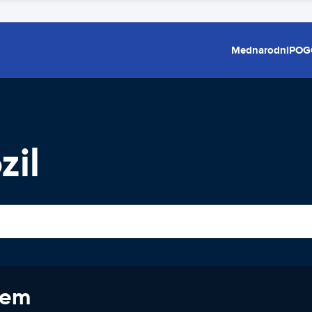
Mednarodni
POG
zil
jem