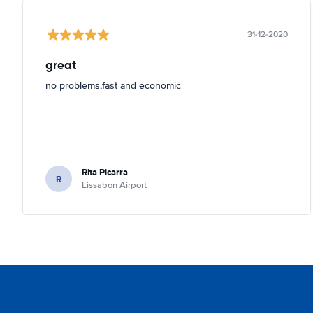
31-12-2020
great
no problems,fast and economic
Rita Picarra
R
Lissabon Airport