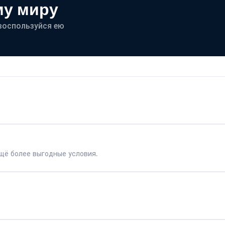
му миру
- воспользуйся ею
щё более выгодные условия.