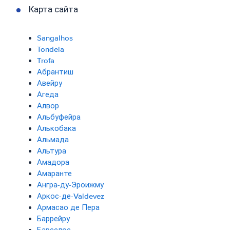
Карта сайта
Sangalhos
Tondela
Trofa
Абрантиш
Авейру
Агеда
Алвор
Альбуфейра
Алькобака
Альмада
Альтура
Амадора
Амаранте
Ангра-ду-Эроижму
Аркос-де-Valdevez
Армасао де Пера
Баррейру