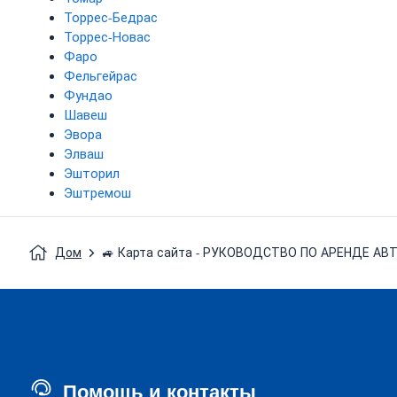
Торрес-Бедрас
Торрес-Новас
Фаро
Фельгейрас
Фундао
Шавеш
Эвора
Элваш
Эшторил
Эштремош
Дом
🚙 Карта сайта - РУКОВОДСТВО ПО АРЕНДЕ А
Помощь и контакты