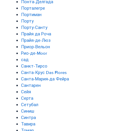
Понта-Делгада
Порталегре
Портиман
Порту
Порту-Санту
Прайя да Роча
Прайя-де-Люз
Приор-Вельон
Рио-де-Moor
сад
Санкт-Тирсо
Санта-Крус Das Flores
Санта-Мария-да Фейра
Сантарен
Сейя
Серта
Сетубал
Синиш
Синтра
Тавира
Томар