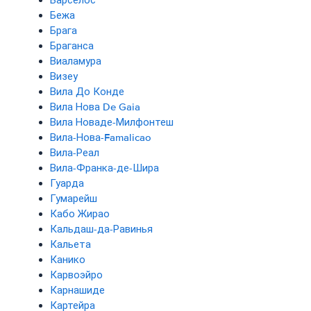
Барселос
Бежа
Брага
Браганса
Виаламура
Визеу
Вила До Конде
Вила Нова De Gaia
Вила Новаде-Милфонтеш
Вила-Нова-Famalicao
Вила-Реал
Вила-Франка-де-Шира
Гуарда
Гумарейш
Кабо Жирао
Кальдаш-да-Равинья
Кальета
Канико
Карвоэйро
Карнашиде
Картейра