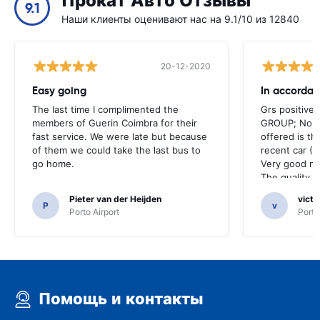
Прокат Авто Отзывы
9.1
Наши клиенты оценивают нас на 9.1/10 из 12840
20-12-2020
Easy going
The last time I complimented the
Grs positive
members of Guerin Coimbra for their
GROUP; No su
fast service. We were late but because
offered is th
of them we could take the last bus to
recent car (0
go home.
Very good mo
The quality ra
phenomenal !
Pieter van der Heijden
victo
booking cente
P
v
Porto Airport
Porto
because very
Помощь и контакты