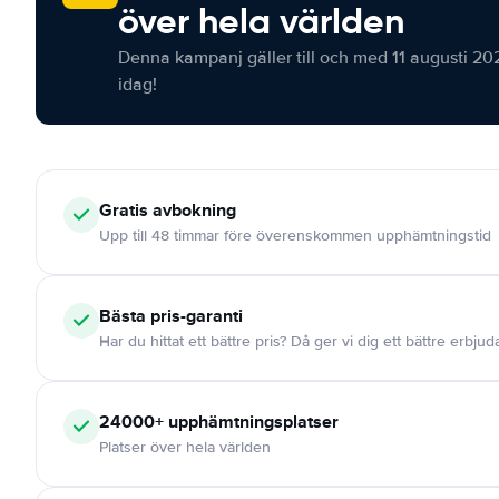
över hela världen
Denna kampanj gäller till och med 11 augusti 20
idag!
Gratis
avbokning
Upp till 48 timmar före överenskommen upphämtningstid
Bästa pris-garanti
Har du hittat ett bättre pris? Då ger vi dig ett bättre erbju
24000+
upphämtningsplatser
Platser över hela världen