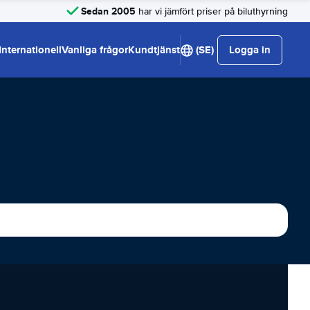
Sedan 2005
har vi jämfört priser på biluthyrning
Internationell
Vanliga frågor
Kundtjänst
(SE)
Logga in