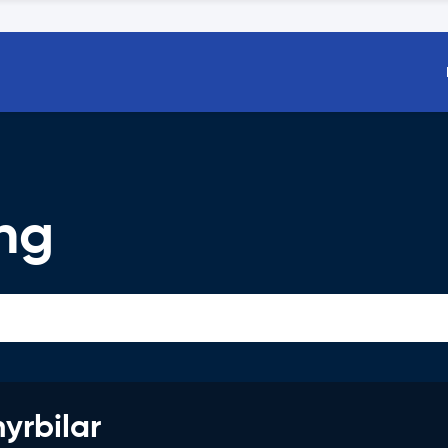
ing
hyrbilar