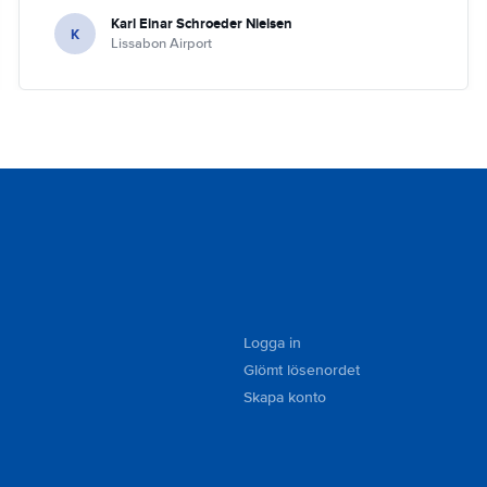
Karl Einar Schroeder Nielsen
K
Lissabon Airport
Logga in
Glömt lösenordet
Skapa konto