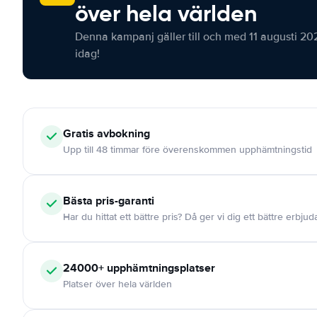
över hela världen
Denna kampanj gäller till och med 11 augusti 20
idag!
Gratis
avbokning
Upp till 48 timmar före överenskommen upphämtningstid
Bästa pris-garanti
Har du hittat ett bättre pris? Då ger vi dig ett bättre erbju
24000+
upphämtningsplatser
Platser över hela världen