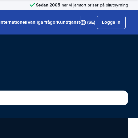
Sedan 2005
har vi jämfört priser på biluthyrning
Internationell
Vanliga frågor
Kundtjänst
(SE)
Logga in