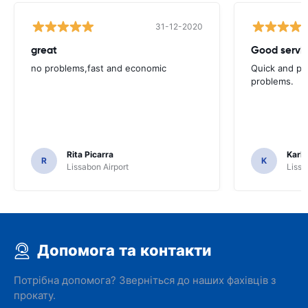
31-12-2020
great
Good servic
no problems,fast and economic
Quick and ple
problems.
Rita Picarra
Karl 
R
K
Lissabon Airport
Lissa
Допомога та контакти
Потрібна допомога? Зверніться до наших фахівців з
прокату.