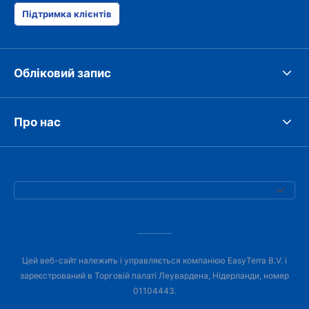
Підтримка клієнтів
Обліковий запис
Про нас
Цей веб-сайт належить і управляється компанією EasyTerra B.V. і
зареєстрований в Торговій палаті Леувардена, Нідерланди, номер
01104443.