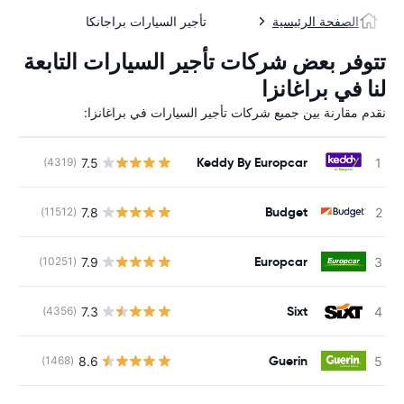
الصفحة الرئيسية
تأجير السيارات براجانكا
تتوفر بعض شركات تأجير السيارات التابعة
لنا في براغانزا
نقدم مقارنة بين جميع شركات تأجير السيارات في براغانزا:
Keddy By Europcar
7.5
(4319)
ل
Budget
7.8
(11512)
ل
Europcar
7.9
(10251)
ل
Sixt
7.3
(4356)
ل
Guerin
8.6
(1468)
ل