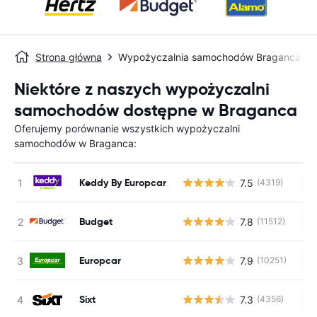
Strona główna
Wypożyczalnia samochodów Braganca
Niektóre z naszych wypożyczalni
samochodów dostępne w Braganca
Oferujemy porównanie wszystkich wypożyczalni
samochodów w Braganca:
Keddy By Europcar
7.5
(4319)
Br
Budget
7.8
(11512)
Br
Europcar
7.9
(10251)
Br
Sixt
7.3
(4356)
Br