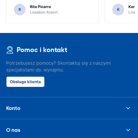
Rita Picarra
Karl 
R
K
Lissabon Airport
Lissa
Pomoc i kontakt
Potrzebujesz pomocy? Skontaktuj się z naszymi
specjalistami ds. wynajmu.
Obsługa klienta
Konto
O nas