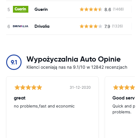
Guerin
8.6
(1468)
Br
Drivalia
7.9
(1326)
Br
Wypożyczalnia Auto Opinie
9.1
Klienci oceniają nas na 9.1/10 w 12842 recenzjach
31-12-2020
great
Good servic
no problems,fast and economic
Quick and ple
problems.