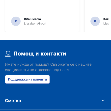
Rita Picarra
Karl 
R
K
Lissabon Airport
Lissa
Помощ и контакти
Имате нужда от помощ? Свържете се с нашите
специалисти по отдаване под наем.
Поддръжка на клиенти
Сметка