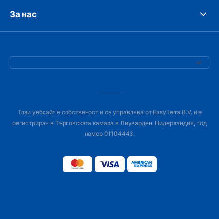
За нас
Този уебсайт е собственост и се управлява от EasyTerra B.V. и е
регистриран в Търговската камара в Лиуварден, Нидерландия, под
номер 01104443.