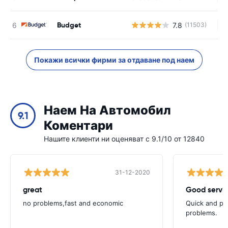
Budget
7.8
(11503)
Н
Покажи всички фирми за отдаване под наем
Наем На Автомобил
9.1
Коментари
Нашите клиенти ни оценяват с 9.1/10 от 12840
31-12-2020
great
Good servic
no problems,fast and economic
Quick and ple
problems.