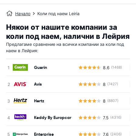
Начало
Коли под наем Leiria
Някои от нашите компании за
коли под наем, налични в Лейрия
Предлагаме сравнение на всички компании за коли под
наем в Лейрия:
Guerin
8.6
(1468)
Н
Avis
8
(7427)
Н
Hertz
8
(8807)
Н
Keddy By Europcar
7.5
(4316)
Н
Enterprise
7.6
(2406)
Н