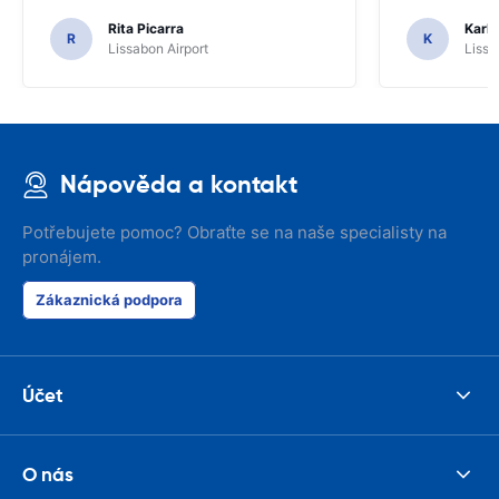
Rita Picarra
Karl 
R
K
Lissabon Airport
Lissa
Nápověda a kontakt
Potřebujete pomoc? Obraťte se na naše specialisty na
pronájem.
Zákaznická podpora
Účet
O nás