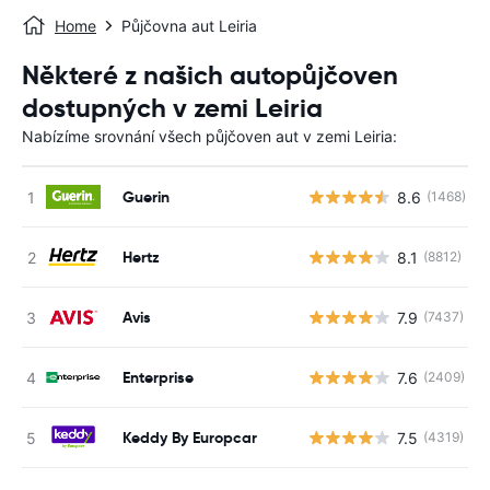
Home
Půjčovna aut Leiria
Některé z našich autopůjčoven
dostupných v zemi Leiria
Nabízíme srovnání všech půjčoven aut v zemi Leiria:
Guerin
8.6
(1468)
Hertz
8.1
(8812)
Avis
7.9
(7437)
Enterprise
7.6
(2409)
Keddy By Europcar
7.5
(4319)