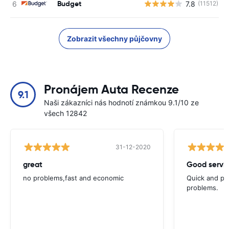
Budget
7.8
(11512)
Zobrazit všechny půjčovny
Pronájem Auta Recenze
9.1
Naši zákazníci nás hodnotí známkou 9.1/10 ze
všech 12842
31-12-2020
great
Good servic
no problems,fast and economic
Quick and ple
problems.