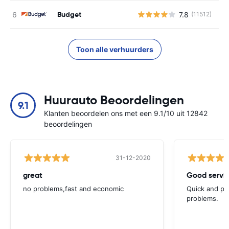
Budget
7.8
(11512)
G
Toon alle verhuurders
Huurauto Beoordelingen
9.1
Klanten beoordelen ons met een 9.1/10 uit 12842
beoordelingen
31-12-2020
great
Good servic
no problems,fast and economic
Quick and ple
problems.