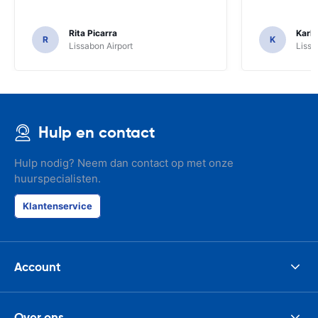
Rita Picarra
Karl 
R
K
Lissabon Airport
Lissa
Hulp en contact
Hulp nodig? Neem dan contact op met onze
huurspecialisten.
Klantenservice
Account
Over ons