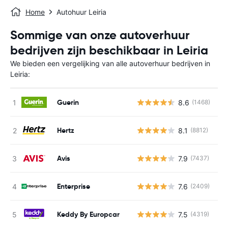
Home
Autohuur Leiria
Sommige van onze autoverhuur
bedrijven zijn beschikbaar in Leiria
We bieden een vergelijking van alle autoverhuur bedrijven in
Leiria:
Guerin
8.6
(1468)
G
Hertz
8.1
(8812)
G
Avis
7.9
(7437)
G
Enterprise
7.6
(2409)
G
Keddy By Europcar
7.5
(4319)
G