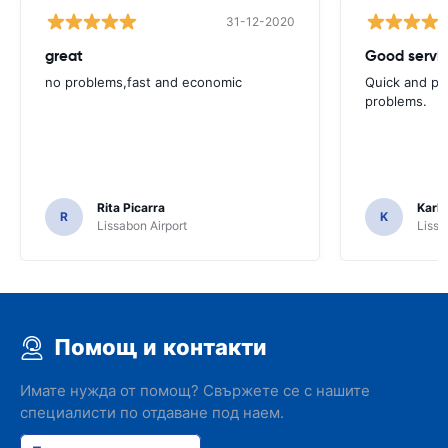
31-12-2020
great
Good servic
no problems,fast and economic
Quick and ple
problems.
Rita Picarra
Karl 
R
K
Lissabon Airport
Lissa
Помощ и контакти
Имате нужда от помощ? Свържете се с нашите
специалисти по отдаване под наем.