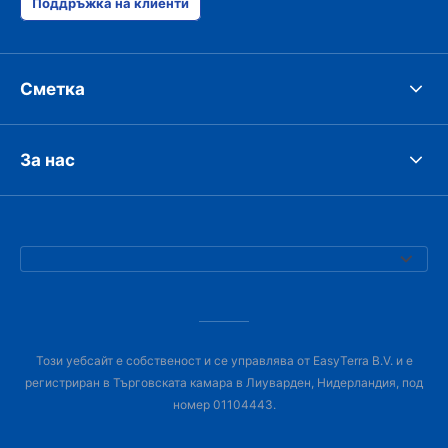
Поддръжка на клиенти
Сметка
За нас
Този уебсайт е собственост и се управлява от EasyTerra B.V. и е
регистриран в Търговската камара в Лиуварден, Нидерландия, под
номер 01104443.