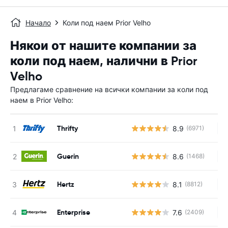
Начало
Коли под наем Prior Velho
Някои от нашите компании за
коли под наем, налични в Prior
Velho
Предлагаме сравнение на всички компании за коли под
наем в Prior Velho:
Thrifty
8.9
(6971)
Н
Guerin
8.6
(1468)
Н
Hertz
8.1
(8812)
Н
Enterprise
7.6
(2409)
Н