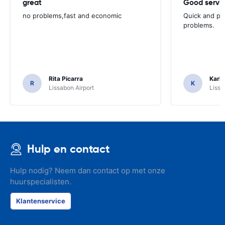
great
Good servic
no problems,fast and economic
Quick and ple
problems.
Rita Picarra
Karl 
R
K
Lissabon Airport
Lissa
Hulp en contact
Hulp nodig? Neem dan contact op met onze
huurspecialisten.
Klantenservice