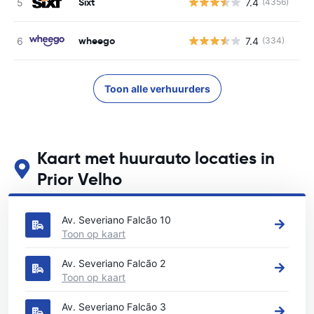
Sixt
7.4
(4356)
G
wheego
7.4
(334)
G
Toon alle verhuurders
Kaart met huurauto locaties in
Prior Velho
Zie onze belangrijkste autoverhuur locaties in Prior Velho
Av. Severiano Falcão 10
Toon op kaart
Av. Severiano Falcão 2
Toon op kaart
Av. Severiano Falcão 3