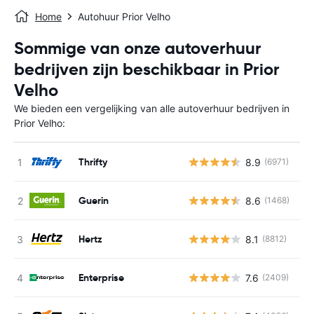
Home
Autohuur Prior Velho
Sommige van onze autoverhuur
bedrijven zijn beschikbaar in Prior
Velho
We bieden een vergelijking van alle autoverhuur bedrijven in
Prior Velho:
Thrifty
8.9
(6971)
G
Guerin
8.6
(1468)
G
Hertz
8.1
(8812)
G
Enterprise
7.6
(2409)
G