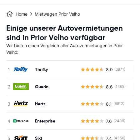
Home
Mietwagen Prior Velho
Einige unserer Autovermietungen
sind in Prior Velho verfügbar
Wir bieten einen Vergleich aller Autovermietungen in Prior
Velho:
Thrifty
8.9
(6971)
Ke
Guerin
8.6
(1468)
Ke
Hertz
8.1
(8812)
Ke
Enterprise
7.6
(2409)
Ke
Sixt
7.4
(4356)
Ke