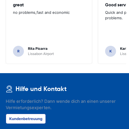
great
Good servic
no problems,fast and economic
Quick and ple
problems.
Rita Picarra
Karl 
R
K
Lissabon Airport
Lissa
Hilfe und Kontakt
Hilfe erforderlich? Dann wende dich an einen unserer
Vermietungsexperten.
Kundenbetreuung