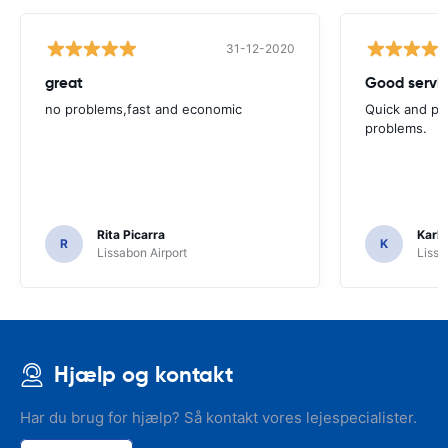
31-12-2020
great
Good servic
no problems,fast and economic
Quick and ple
problems.
Rita Picarra
Karl 
R
K
Lissabon Airport
Lissa
Hjælp og kontakt
Har du brug for hjælp? Så kontakt vores lejespecialister.