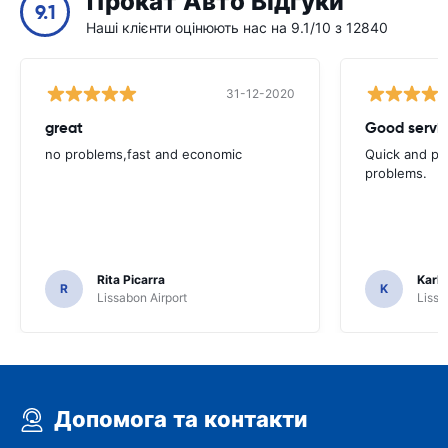
Прокат Авто Відгуки
9.1
Наші клієнти оцінюють нас на 9.1/10 з 12840
31-12-2020
great
Good servic
no problems,fast and economic
Quick and ple
problems.
Rita Picarra
Karl 
R
K
Lissabon Airport
Lissa
Допомога та контакти