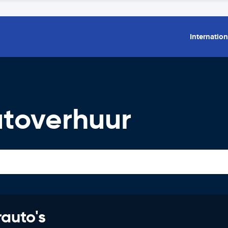
Internation
utoverhuur
rauto's