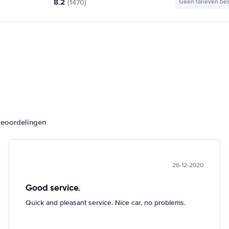
8.2
(1470)
Geen tarieven be
beoordelingen
26-12-2020
Good service.
Quick and pleasant service. Nice car, no problems.