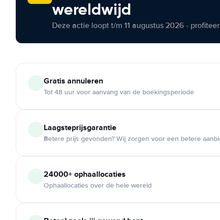
wereldwijd
Deze actie loopt t/m 11 augustus 2026 - profite
Gratis annuleren
Tot 48 uur voor aanvang van de boekingsperiode
Laagsteprijsgarantie
Betere prijs gevonden? Wij zorgen voor een betere aanb
24000+ ophaallocaties
Ophaallocaties over de hele wereld