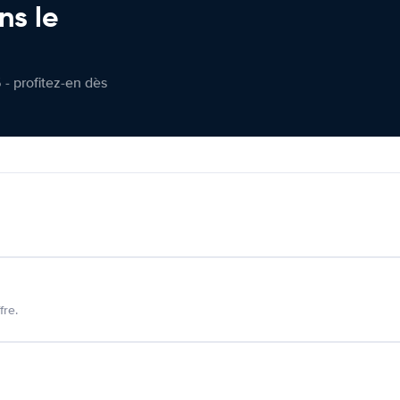
ns le
 - profitez-en dès
fre.