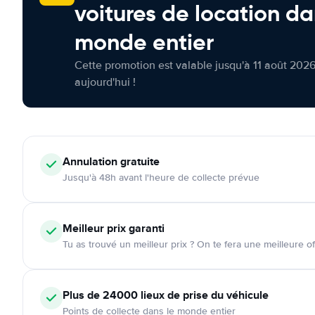
voitures de location da
monde entier
Cette promotion est valable jusqu'à 11 août 2026
aujourd'hui !
Annulation
gratuite
Jusqu'à 48h avant l'heure de collecte prévue
Meilleur prix garanti
Tu as trouvé un meilleur prix ? On te fera une meilleure of
Plus de 24000
lieux de prise du véhicule
Points de collecte dans le monde entier