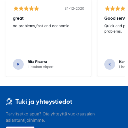
31-12-2020
great
Good servic
no problems,fast and economic
Quick and ple
problems.
Rita Picarra
Karl 
R
K
Lissabon Airport
Lissa
Tuki ja yhteystiedot
Tarvitsetko apua? Ota yhteyttä vuokrausalan
asiantuntijoihimme.