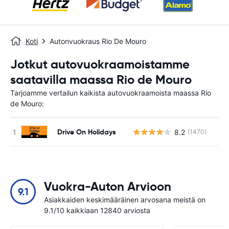
Koti
Autonvuokraus Rio De Mouro
Jotkut autovuokraamoistamme
saatavilla maassa Rio de Mouro
Tarjoamme vertailun kaikista autovuokraamoista maassa Rio
de Mouro:
Drive On Holidays
8.2
(1470)
Ei
Vuokra-Auton Arvioon
9.1
Asiakkaiden keskimääräinen arvosana meistä on
9.1/10 kaikkiaan 12840 arviosta