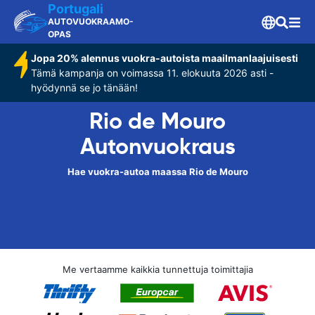
Portugali
AUTOVUOKRAAMO-
OPAS
Jopa 20% alennus vuokra-autoista maailmanlaajuisesti
Tämä kampanja on voimassa 11. elokuuta 2026 asti -
hyödynnä se jo tänään!
Rio de Mouro
Autonvuokraus
Hae vuokra-autoa maassa Rio de Mouro
Me vertaamme kaikkia tunnettuja toimittajia