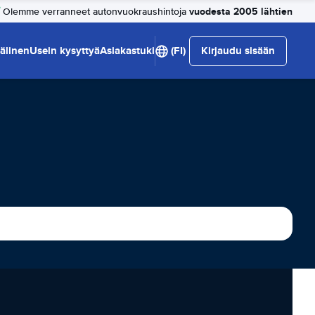
vuodesta 2005 lähtien
Olemme verranneet autonvuokraushintoja
älinen
Usein kysyttyä
Asiakastuki
(FI)
Kirjaudu sisään