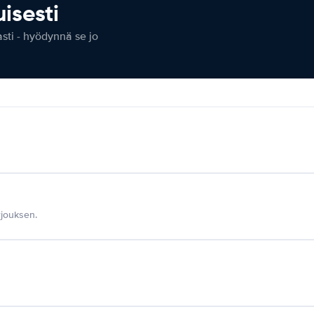
isesti
ti - hyödynnä se jo
jouksen.