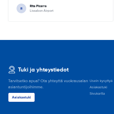
Rita Picarra
R
Lissabon Airport
Tuki ja yhteystiedot
Tarvitsetko apua? Ota yhteyttä vuokrausalan
Usein kysyttyä
asiantuntijoihimme.
Asiakastuki
Sivukartta
Asiakastuki