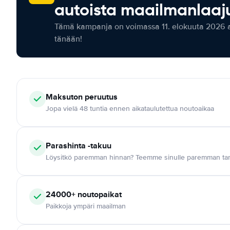
autoista maailmanlaaju
Tämä kampanja on voimassa 11. elokuuta 2026 as
tänään!
Maksuton
peruutus
Jopa vielä 48 tuntia ennen aikataulutettua noutoaikaa
Parashinta -takuu
Löysitkö paremman hinnan? Teemme sinulle paremman tar
24000+
noutopaikat
Paikkoja ympäri maailman