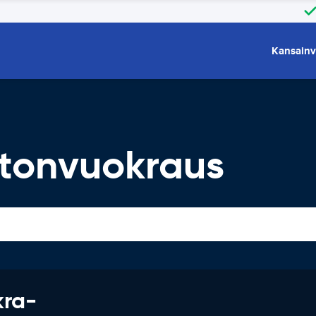
Kansainv
utonvuokraus
kra-