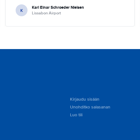
Karl Einar Schroeder Nielsen
K
Lissabon Airport
Kirjaudu sisään
Unohditko salasanan
Luo tili