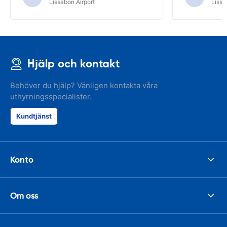
Lissabon Airport
Lissa
Hjälp och kontakt
Behöver du hjälp? Vänligen kontakta våra
uthyrningsspecialister.
Kundtjänst
Konto
Om oss