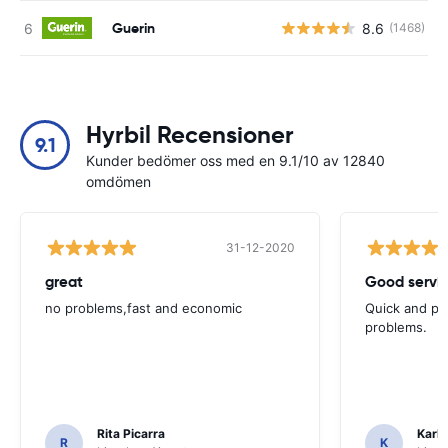
Guerin
8.6
(1468)
Hyrbil Recensioner
9.1
Kunder bedömer oss med en 9.1/10 av 12840
omdömen
31-12-2020
great
Good servic
no problems,fast and economic
Quick and ple
problems.
Rita Picarra
Karl 
R
K