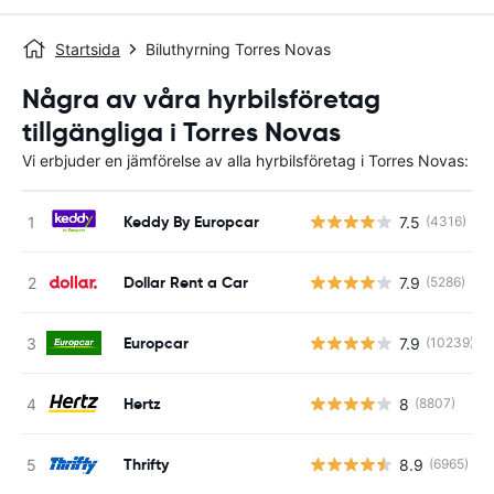
Startsida
Biluthyrning Torres Novas
Några av våra hyrbilsföretag
tillgängliga i Torres Novas
Vi erbjuder en jämförelse av alla hyrbilsföretag i Torres Novas:
Keddy By Europcar
7.5
(4316)
Dollar Rent a Car
7.9
(5286)
Europcar
7.9
(10239)
Hertz
8
(8807)
Thrifty
8.9
(6965)