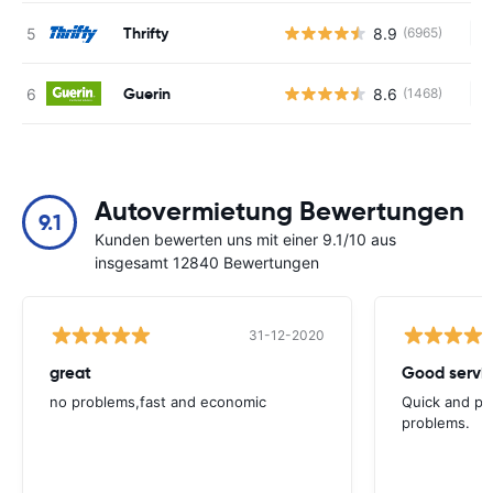
Thrifty
8.9
(6965)
Ke
Guerin
8.6
(1468)
Ke
Autovermietung Bewertungen
9.1
Kunden bewerten uns mit einer 9.1/10 aus
insgesamt 12840 Bewertungen
31-12-2020
great
Good servic
no problems,fast and economic
Quick and ple
problems.