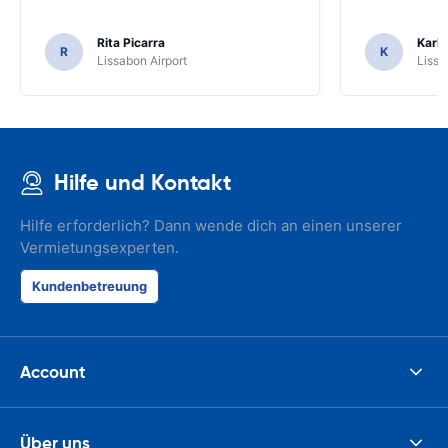
Rita Picarra
Karl 
R
K
Lissabon Airport
Lissa
Hilfe und Kontakt
Hilfe erforderlich? Dann wende dich an einen unserer
Vermietungsexperten.
Kundenbetreuung
Account
Über uns