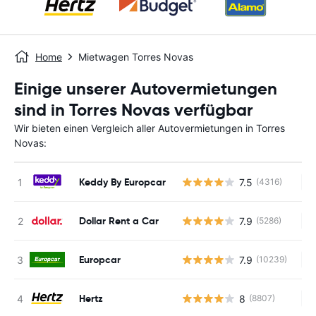
Home
Mietwagen Torres Novas
Einige unserer Autovermietungen
sind in Torres Novas verfügbar
Wir bieten einen Vergleich aller Autovermietungen in Torres
Novas:
Keddy By Europcar
7.5
(4316)
Ke
Dollar Rent a Car
7.9
(5286)
Ke
Europcar
7.9
(10239)
Ke
Hertz
8
(8807)
Ke