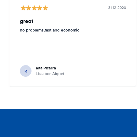
31-12-2020
great
no problems,fast and economic
Rita Picarra
R
Lissabon Airport