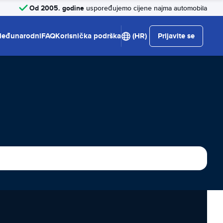
Od 2005. godine
uspoređujemo cijene najma automobila
eđunarodni
FAQ
Korisnička podrška
(HR)
Prijavite se