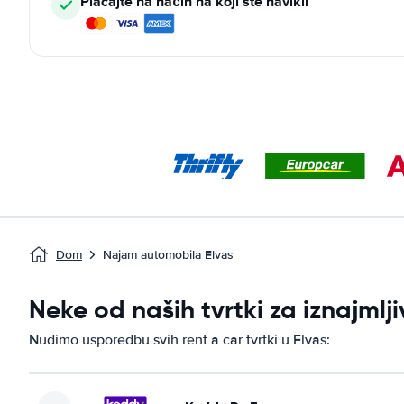
Plaćajte na način na koji ste navikli
Dom
Najam automobila Elvas
Neke od naših tvrtki za iznajml
Nudimo usporedbu svih rent a car tvrtki u Elvas: