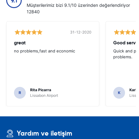
9.1
Müşterilerimiz bizi 9.1/10 üzerinden değerlendiriyor
12840
31-12-2020
great
Good servic
no problems,fast and economic
Quick and ple
problems.
Rita Picarra
Karl 
R
K
Lissabon Airport
Lissa
Yardım ve iletişim