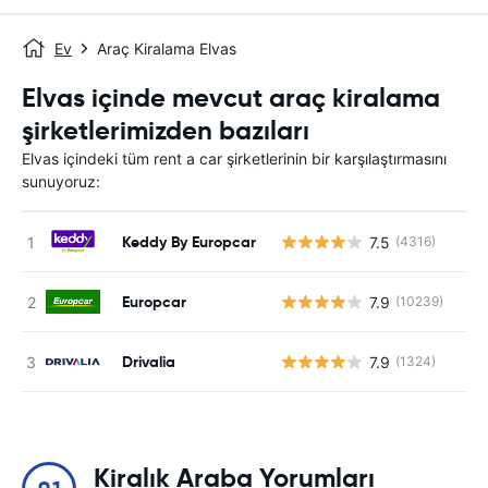
Ev
Araç Kiralama Elvas
Elvas içinde mevcut araç kiralama
şirketlerimizden bazıları
Elvas içindeki tüm rent a car şirketlerinin bir karşılaştırmasını
sunuyoruz:
Keddy By Europcar
7.5
(4316)
Europcar
7.9
(10239)
Drivalia
7.9
(1324)
Kiralık Araba Yorumları