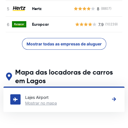
Hertz
8
(8807)
Europcar
7.9
(10239)
N
Mostrar todas as empresas de aluguer
Mapa das locadoras de carros
em Lagos
Veja nossos principais locais de aluguel de carros em Lagos
Lajes Airport
Mostrar no mapa