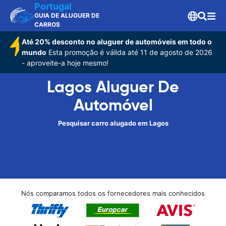
Portugal
GUIA DE ALUGUER DE
CARROS
Até 20% desconto no aluguer de automóveis em todo o
mundo
Esta promoção é válida até 11 de agosto de 2026
- aproveite-a hoje mesmo!
Lagos Aluguer De
Automóvel
Pesquisar carro alugado em Lagos
Nós comparamos todos os fornecedores mais conhecidos