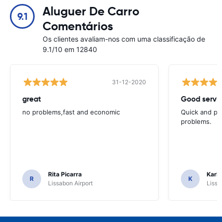
Aluguer De Carro
9.1
Comentários
Os clientes avaliam-nos com uma classificação de
9.1/10 em 12840
31-12-2020
great
Good servic
no problems,fast and economic
Quick and ple
problems.
Rita Picarra
Karl 
R
K
Lissabon Airport
Lissa