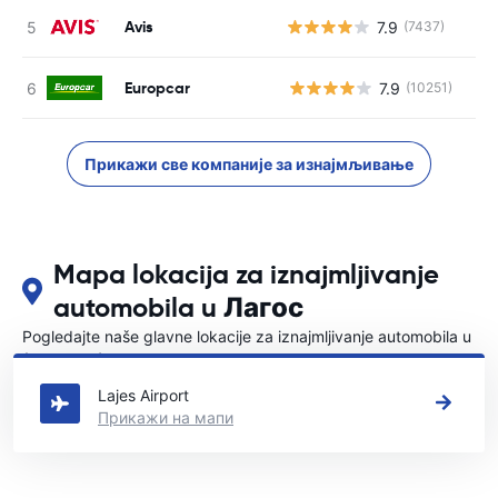
Avis
7.9
(7437)
Europcar
7.9
(10251)
Н
Прикажи све компаније за изнајмљивање
Mapa lokacija za iznajmljivanje
automobila u Лагос
Pogledajte naše glavne lokacije za iznajmljivanje automobila u
{COUNTRI}
Lajes Airport
Прикажи на мапи