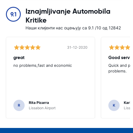
Iznajmljivanje Automobila
9.1
Kritike
Наши клијенти нас оцењују са 9.1 /10 од 12842
31-12-2020
great
Good servic
no problems,fast and economic
Quick and ple
problems.
Rita Picarra
Karl 
R
K
Lissabon Airport
Lissa