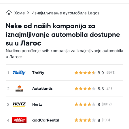
Хоме
Изнајмљивање аутомобила Lagos
Neke od naših kompanija za
iznajmljivanje automobila dostupne
su u Лагос
Nudimo poređenje svih kompanija za iznajmljivanje automobila
u Лагос:
Thrifty
8.9
(6971)
Autatlantis
8.3
(24)
Hertz
8
(8812)
addCarRental
8
(193)