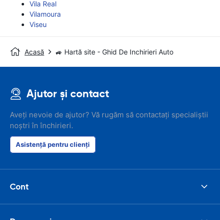
Vila Real
Vilamoura
Viseu
Acasă
🚙 Hartă site - Ghid De Inchirieri Auto
Ajutor și contact
Aveți nevoie de ajutor? Vă rugăm să contactați specialiștii
noștri în închirieri.
Asistență pentru clienți
Cont