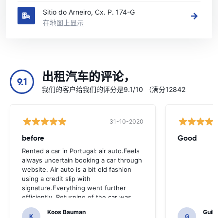
Sitio do Arneiro, Cx. P. 174-G
在地图上显示
出租汽车的评论，
9.1
我们的客户给我们的评分是9.1/10 （满分12842
31-10-2020
before
Good
Rented a car in Portugal: air auto.Feels
always uncertain booking a car through
website. Air auto is a bit old fashion
using a credit slip with
signature.Everything went further
efficiently, Returning of the car was
also easy.And Hotel k3 was around the
Koos Bauman
Guil
corner.
K
G